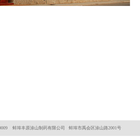
0009 蚌埠丰原涂山制药有限公司 蚌埠市禹会区涂山路2001号