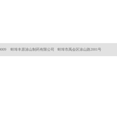
0009 蚌埠丰原涂山制药有限公司 蚌埠市禹会区涂山路2001号